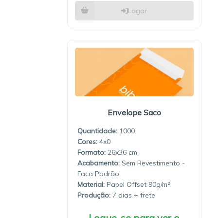
Logar
Envelope Saco
Quantidade:
1000
4x0
26x36
Sem Revestimento -
Faca Padrão
Material:
Papel Offset 90g/m²
Produção:
7 dias
Logue-se para ver o