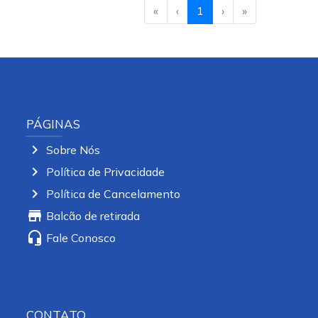
«
‹
1
›
»
PÁGINAS
chevron_right
Sobre Nós
chevron_right
Política de Privacidade
chevron_right
Política de Cancelamento
store
Balcão de retirada
headset_mic
Fale Conosco
CONTATO